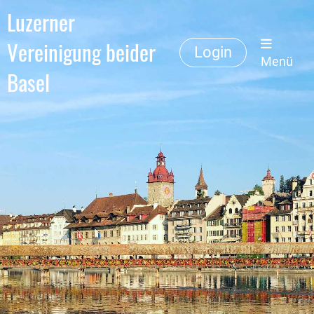
Luzerner
Vereinigung beider
Login
Menü
Basel